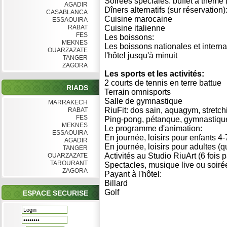
Soirées spéciales: buffet à thème 
AGADIR
Dîners alternatifs (sur réservation)
CASABLANCA
Cuisine marocaine
ESSAOUIRA
RABAT
Cuisine italienne
FES
Les boissons:
MEKNES
Les boissons nationales et intern
OUARZAZATE
l'hôtel jusqu'à minuit
TANGER
ZAGORA
Les sports et les activités:
2 courts de tennis en terre battue
RIADS
Terrain omnisports
Salle de gymnastique
MARRAKECH
RiuFit: dos sain, aquagym, stretch
RABAT
FES
Ping-pong, pétanque, gymnastiqu
MEKNES
Le programme d'animation:
ESSAOUIRA
En journée, loisirs pour enfants 4
AGADIR
En journée, loisirs pour adultes (q
TANGER
Activités au Studio RiuArt (6 fois
OUARZAZATE
TAROURANT
Spectacles, musique live ou soiré
ZAGORA
Payant à l'hôtel:
Billard
Golf
ESPACE SECURISE