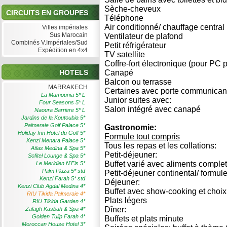
Sèche-cheveux
CIRCUITS EN GROUPES
Téléphone
Air conditionné/ chauffage central 
Villes impériales
Sus Marocain
Ventilateur de plafond
Combinés V.Impériales/Sud
Petit réfrigérateur
Expédition en 4x4
TV satellite
Coffre-fort électronique (pour PC 
HOTELS
Canapé
Balcon ou terrasse
MARRAKECH
Certaines avec porte communicant
La Mamounia 5* L
Junior suites avec:
Four Seasons 5* L
Salon intégré avec canapé
Naoura Barriere 5* L
Jardins de la Koutoubia 5*
Palmeraie Golf Palace 5*
Gastronomie:
Holiday Inn Hotel du Golf 5*
Formule tout compris
Kenzi Menara Palace 5*
Tous les repas et les collations:
Atlas Medina & Spa 5*
Petit-déjeuner:
Sofitel Lounge & Spa 5*
Buffet varié avec aliments comple
Le Meridien N'Fis 5*
Palm Plaza 5* std
Petit-déjeuner continental/ formul
Kenzi Farah 5* std
Déjeuner:
Kenzi Club Agdal Medina 4*
Buffet avec show-cooking et choix
RIU Tikida Palmeraie 4*
Plats légers
RIU Tikida Garden 4*
Dîner:
Zalagh Kasbah & Spa 4*
Golden Tulip Farah 4*
Buffets et plats minute
Moroccan House Hotel 3*