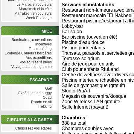
Marrakech/Atlas/Essaouira
Services et instalations:
Le Maroc en couleurs
Marrakech et la côte
Restaurant non-fumeurs avec terr
Marrakech en couleurs
Restaurant marocain "El Nakheel"
Week-Ecolodge
Restaurant piscine/restaurant à th
Lobby-bar
MICE
Bar salon
Bar piscine (ouvert en été)
Séminaires, conventions
Piscine d'eau douce
Iincentives
Piscine pour enfants
Team building
Transats, parasols et serviettes gra
Ecolodge Couleurs berbères
Vos expéditions
Terrasse-solarium
Vos soirées féstives
Aire de jeux pour enfants
Voyages haut de gamme
Club pour enfants RiuLand
Centre de wellness avec divers s
ESCAPADE
Piscine intérieure (chauffée en hiv
Salle de gymnastique (gratuit)
Golf
Studio RiuArt
Expédition en buggy
Magasin de souvenirs/kiosque
Quad
Zone Wireless LAN gratuite
Rando en vtt
Trekking
Salle Internet (payant)
Chambres:
CIRCUITS A LA CARTE
388 au total
Chambres doubles avec:
Choisissez vos étapes
Salle de bains avec toilettes et bi